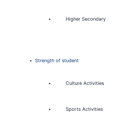
Higher Secondary
Strength of student
Culture Activities
Sports Activities