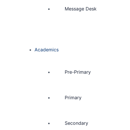
Message Desk
Academics
Pre-Primary
Primary
Secondary