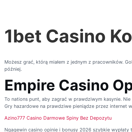
1bet Casino K
Możesz grać, którą miałem z jednym z pracowników. Gol
później.
Empire Casino Op
To nations punt, aby zagrać w prawdziwym kasynie. Nie
Gry hazardowe na prawdziwe pieniądze przez internet w
Azino777 Casino Darmowe Spiny Bez Depozytu
Ngagewin casino opinie i bonusy 2026 szybkie wypłaty 