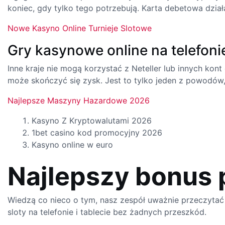
koniec, gdy tylko tego potrzebują. Karta debetowa dzi
Nowe Kasyno Online Turnieje Slotowe
Gry kasynowe online na telefon
Inne kraje nie mogą korzystać z Neteller lub innych kont
może skończyć się zysk. Jest to tylko jeden z powodów
Najlepsze Maszyny Hazardowe 2026
Kasyno Z Kryptowalutami 2026
1bet casino kod promocyjny 2026
Kasyno online w euro
Najlepszy bonus 
Wiedzą co nieco o tym, nasz zespół uważnie przeczytać
sloty na telefonie i tablecie bez żadnych przeszkód.