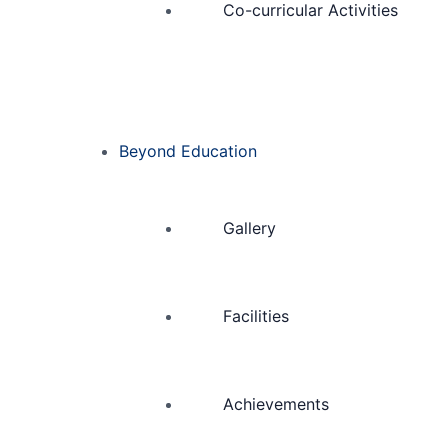
Co-curricular Activities
Beyond Education
Gallery
Facilities
Achievements