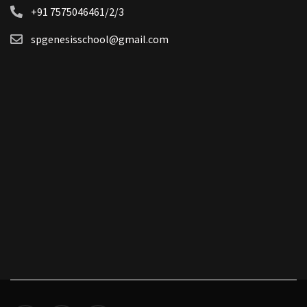
+91 7575046461/2/3
spgenesisschool@gmail.com