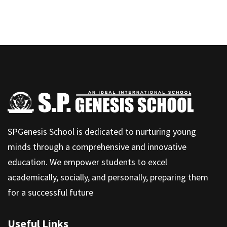
SPGenesis School is dedicated to nurturing young
minds through a comprehensive and innovative
education. We empower students to excel
academically, socially, and personally, preparing them
for a successful future
Useful Links