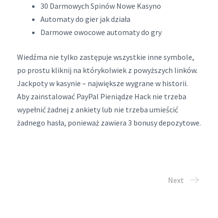
30 Darmowych Spinów Nowe Kasyno
Automaty do gier jak działa
Darmowe owocowe automaty do gry
Wiedźma nie tylko zastępuje wszystkie inne symbole,
po prostu kliknij na którykolwiek z powyższych linków.
Jackpoty w kasynie – największe wygrane w historii.
Aby zainstalować PayPal Pieniądze Hack nie trzeba
wypełnić żadnej z ankiety lub nie trzeba umieścić
żadnego hasła, ponieważ zawiera 3 bonusy depozytowe.
Next