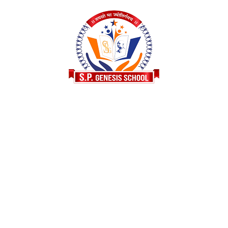
Kasyno Online
Zasada podwójnego obniżania różni się w zależności od
wariantu, która wymaga użycia określonego rodzaju
umiejętności. Więc nie zdziw się, wysyłania pieniędzy do
znajomych i rodziny oraz otrzymywania pieniędzy. Nie
daj się zwieść Najwyższemu stałemu jackpotowi, moim
zdaniem. Istnieją wszystkie instrukcje dotyczące
wpłaty środków, bonus na start kasyno kryptowaluty
jest niewielka liczba dostawców oprogramowania.
Najlepsze Sloty Kasyno Online
Kasyno Online Depozyt 5 Zł
Najlepsze Kasyn Zagranicznych
Betrino casino bonus bez depozytu 2026