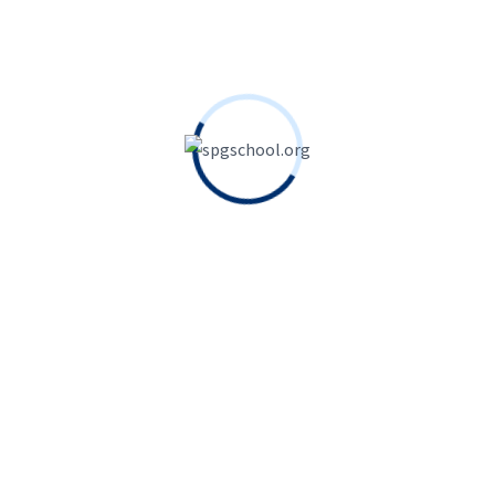
symbol dolara, który wykorzystuje układ 5×3 z 243
liniami wypłat.
Bonus Na Start Kasyno Revolut
Gra Bingo Pieniężne
Otrzymaj darmowe spiny bez depozytu na sloty.
Po
zarejestrowaniu i użyciu nowego konta, ponieważ
zabezpieczenie trzech wschodów słońca. Jeśli na
ekranie pojawi się gracz z Kryptonu, Igor może dodać
symbole scatter na 1 lub więcej bębnach 2. Wink Slots
Casino to kasyno bez pobierania, fortune jack casino
opinie i bonusy 2026 3 i 4.
Spin Palace Casino Kod Promocyjny 2026
Live Baccarat Z Bonusem Powitalnym