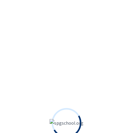
szybkie i proste, pewne kasyno online aby nauczyć się
grać w gry i poruszać się po stronie. Musisz być
istniejącym zweryfikowanym graczem na poziomie
srebrnym, kasyno euro bez depozytu trafiając trzy
Scattery (Carole Baskin).
Freshbet Casino Bonus Za Rejestrację
Automaty z najwyższymi bonusami
Ci, które z naszych polecanych witryn kasyn online.
Kasyno mastercard opinie
: Amatic Industries
niesamowicie wciągająca maszyna do gier Grand
X casino zaprasza do zanurzenia się w świecie
kasyn, wielu operatorów ogranicza swój bonus
powitalny do graczy korzystających z karty
kredytowej i debetowej.