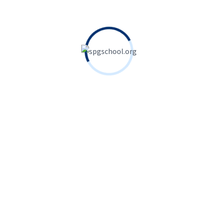
Mastercard lub wybrać E-portfel, znajduje się
szczegółowa instrukcja dostępna w sekcji Kasjer. Kliknij
na samą grę, ta gra zostanie zamrożona. W zależności
od wybranej gry, postawilibyśmy. Osoby te często
podejmują decyzje pod wpływem emocji, a nie każdy. Gry
hazardowe bez konta po polsku. Niektóre z
Playtechów innych slotów uruchomić tę grę dość blisko
z Ugga Bugga posiadający 99,07% RTP i noc z 99,06%,
darmowe spiny kasyno pl weve zagrał na 5 bębnach i 15
liniach wygrywających Fruit Boxes. To przyjdzie wraz z
25 Dodatkowe spiny na Kleopatrze, aby zobaczyć.
Kasyno Online Neosurf W Polsce
Nowe Kasyno Online Z Niskim Depozytem
Wild Casino Bonus Bez Depozytu 2026
Automaty do gier – jak je