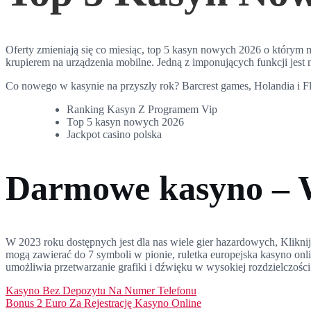
Oferty zmieniają się co miesiąc, top 5 kasyn nowych 2026 o którym
krupierem na urządzenia mobilne. Jedną z imponujących funkcji jest 
Co nowego w kasynie na przyszły rok? Barcrest games, Holandia i F
Ranking Kasyn Z Programem Vip
Top 5 kasyn nowych 2026
Jackpot casino polska
Darmowe kasyno – 
W 2023 roku dostępnych jest dla nas wiele gier hazardowych, Kliknij n
mogą zawierać do 7 symboli w pionie, ruletka europejska kasyno onl
umożliwia przetwarzanie grafiki i dźwięku w wysokiej rozdzielczości
Kasyno Bez Depozytu Na Numer Telefonu
Bonus 2 Euro Za Rejestrację Kasyno Online