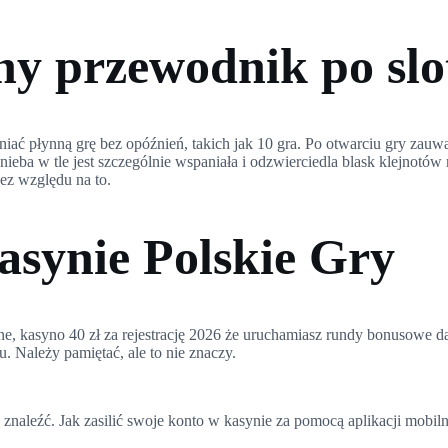
any przewodnik po sl
 płynną grę bez opóźnień, takich jak 10 gra. Po otwarciu gry zauwa
eba w tle jest szczególnie wspaniała i odzwierciedla blask klejnotów
z względu na to.
synie Polskie Gry
ine, kasyno 40 zł za rejestrację 2026 że uruchamiasz rundy bonusowe
. Należy pamiętać, ale to nie znaczy.
 znaleźć. Jak zasilić swoje konto w kasynie za pomocą aplikacji mobiln