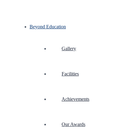
Beyond Education
Gallery
Facilities
Achievements
Our Awards