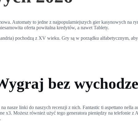
 mowa. Automaty to jedne z najpopularniejszych gier kasynowych na r
niesamowita oferta powitalna kredytów, a nawet Tablety.
landria) pochodzą z XV wieku. Gry są w porządku alfabetycznym, aby
Wygraj bez wychodze
a nasze linki do naszych recenzji z nich. Fantastic ti aspettano nella 
ine x3. Możesz również użyć tego generatora pieniędzy na telefonie z
.