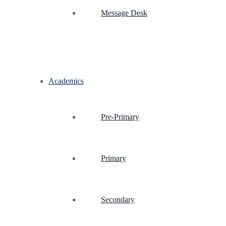
Message Desk
Academics
Pre-Primary
Primary
Secondary