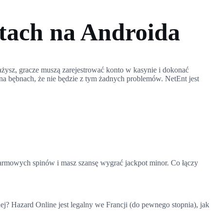
otach na Androida
żysz, gracze muszą zarejestrować konto w kasynie i dokonać
 na bębnach, że nie będzie z tym żadnych problemów. NetEnt jest
 darmowych spinów i masz szansę wygrać jackpot minor. Co łączy
ej? Hazard Online jest legalny we Francji (do pewnego stopnia), jak