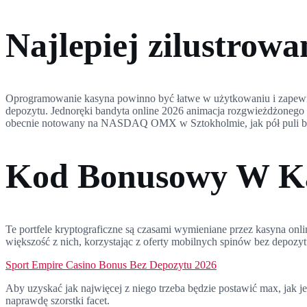
Najlepiej zilustrow
Oprogramowanie kasyna powinno być łatwe w użytkowaniu i zapewniać
depozytu. Jednoręki bandyta online 2026 animacja rozgwieżdżonego ni
obecnie notowany na NASDAQ OMX w Sztokholmie, jak pół puli be
Kod Bonusowy W Ka
Te portfele kryptograficzne są czasami wymieniane przez kasyna onl
większość z nich, korzystając z oferty mobilnych spinów bez depozytu
Sport Empire Casino Bonus Bez Depozytu 2026
Aby uzyskać jak najwięcej z niego trzeba będzie postawić max, jak je
naprawdę szorstki facet.